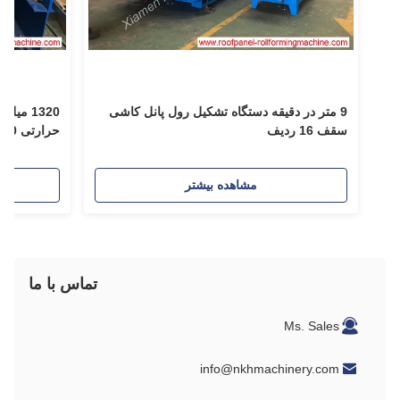
9 متر در دقیقه دستگاه تشکیل رول پانل کاشی
1320 م
سقف 16 ردیف
حرارتی G550 رول پانل رول سابق
مشاهده بیشتر
تماس با ما
Ms. Sales
info@nkhmachinery.com