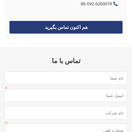
86-592-6260078
هم اکنون تماس بگیرید
تماس با ما