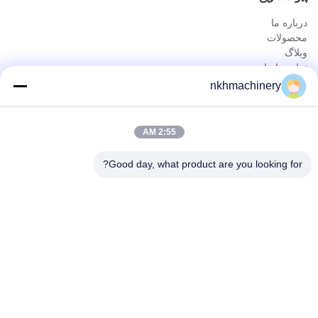
درباره ما
محصولات
وبلاگ
تماس با ما
محصولات
nkhmachinery
دستگاه تشکیل رول پانل سقفی
دستگاه تشکیل رول کاشی بام
2:55 AM
دستگاه تشکیل دهنده رول طبقه
دستگاه تشکیل دهنده رول ایستاده
Good day, what product are you looking for?
دستگاه ورق بام ورق
دستگاه تشکیل دهنده رول پورلین
تماس سریع
تلفن
0086-592-6260078
ایمیل
info@nkhmachinery.com
آدرس