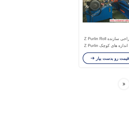
کلاسیک طراحی سازنده Z Purlin Roll
زه های کوچک Z Purlin
قیمت رو بدست بیار