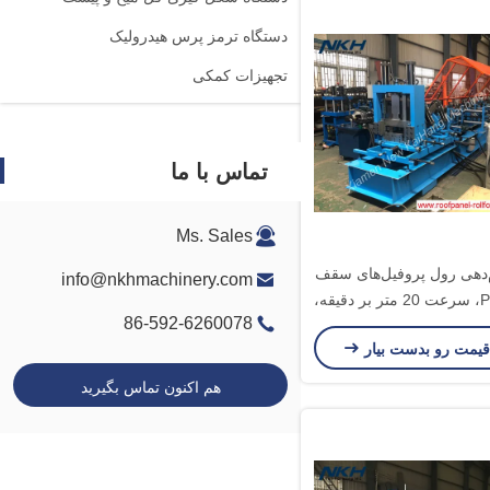
دستگاه ترمز پرس هیدرولیک
تجهیزات کمکی
تماس با ما
Ms. Sales
‌دهی رول پروفیل‌های سقف
info@nkhmachinery.com
با کنترل PLC، سرعت 20 متر بر دقیقه،
86-592-6260078
تعویض خودکار
قیمت رو بدست بیار
هم اکنون تماس بگیرید