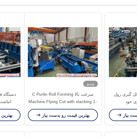
ویدیو
ن شکل گیری رول
سرعت بالا C Purlin Roll Forming
وی خود
Machine Flying Cut with stacking 1-
انباشت خودک
3mm Palletzers با هماهنگی کار می
ست بیار
بهترین قیمت رو بدست بیار
بهترین 
کنند - تیم شوید، به راحتی کار کنید!