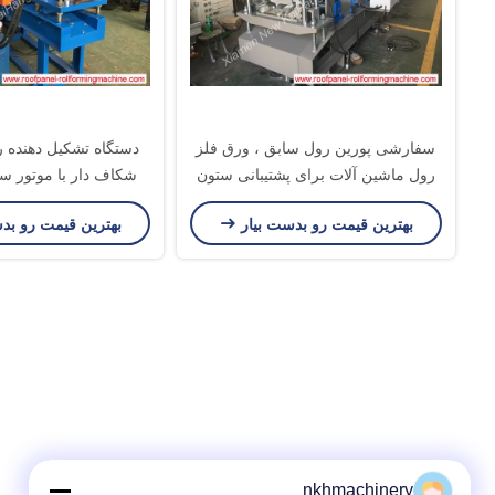
سفارشی پورین رول سابق ، ورق فلز
دستگاه تشکیل دهنده ر
رول ماشین آلات برای پشتیبانی ستون
شکاف دار با موتور س
بستن کلیپ Z purlin
بهترین قیمت رو بدست بیار
بهترین قیمت رو بد
nkhmachinery