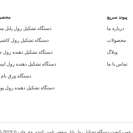
پيوند سريع
محصو
درباره ما
دستگاه تشکیل رول پانل س
محصولات
دستگاه تشکیل رول کاشی 
وبلاگ
دستگاه تشکیل دهنده رول ط
تماس با ما
دستگاه تشکیل دهنده رول ایست
دستگاه ورق بام 
دستگاه تشکیل دهنده رول پور
 کیفیت دستگاه تشکیل رول پانل سقفی تامین کننده. حق چاپ © 2019-2026 Xiamen New KaiHang Machinery Co., Ltd . همه حقوق محفوظ است