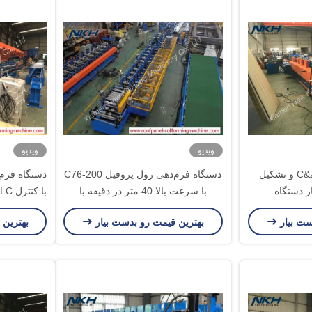
ویدیو
ویدیو
قابل تعویض C&Z Purlin و تشکیل
دستگاه فرم‌دهی رول پروفیل C76-200
دستگاه فرم
ر دستگاه
با سرعت بالا 40 متر در دقیقه با
انباشتگرهای دوتایی
ست بیار
بهترین قیمت رو بدست بیار
بهترین 