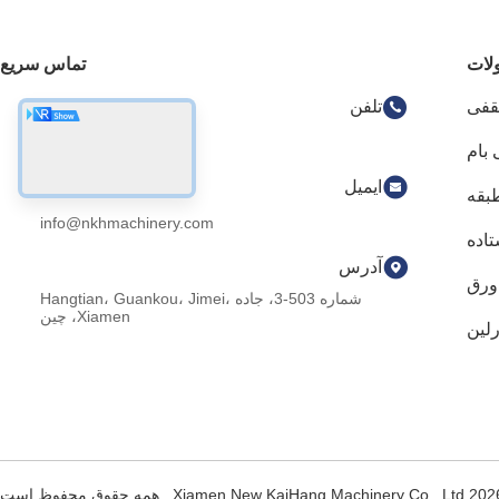
لات
تماس سریع
قفی
تلفن
86-592-6260078
بام
ایمیل
بقه
info@nkhmachinery.com
اده
آدرس
ورق
شماره 503-3، جاده Hangtian، Guankou، Jimei،
Xiamen، چین
لین