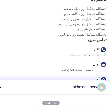
گاه تشکیل رول پانل سقفی
گاه تشکیل رول کاشی بام
گاه تشکیل دهنده رول طبقه
گاه تشکیل دهنده رول ایستاده
گاه ورق بام ورق
گاه تشکیل دهنده رول پورلین
اس سریع
تلفن
0086-592-6260078
ایمیل
info@nkhmachinery.com
آدرس
شماره 503-3، جاده Hangtian، Guankou، Jimei، Xiamen، چین
nkhmachinery
سیاست حفظ حریم خصوصی
|
نقشه سایت
6:56 PM
چین خوب کیفیت دستگاه تشکیل رول پانل سقفی تامین کننده. حق چاپ © 2019-