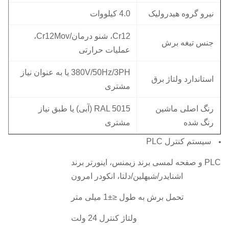
نیرو گروه هیدرولیک
4.0 کیلووات
Cr12، شنو درمان/Cr12Mov،
جنس تیغه برش
عملیات حرارتی
380V/50Hz/3PH یا به عنوان نیاز
استاندارد ولتاژ برق
مشتری
رنگ اصلی ماشین
RAL 5015 (آبی) یا طبق نیاز
رنگ شده
مشتری
سیستم کنترل PLC
PLC و صفحه لمسی برند زیمنس، اینورتر برند
اشنایدر/شیهلین/دلتا، انکودر امرون
تحمل برش به طول ≤±1 میلی متر
ولتاژ کنترل 24 ولت