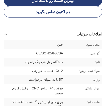
بهترین قیمت رو بدست بیار
هم اکنون تماس بگیرید
اطلاعات جزئیات
محل منبع:
چين
گواهی:
CE/SONCAP/CSA
نام:
دستگاه رول فرمینگ راه راه
مواد تیغه برش:
Cr12، عملیات حرارتی
وزن:
5T یا به عنوان درخواست
مواد غلتکی:
فولاد 45#، تراش CNC، روکش کروم
سخت
ماده خام:
ورق های از پیش رنگ شده، 245-550