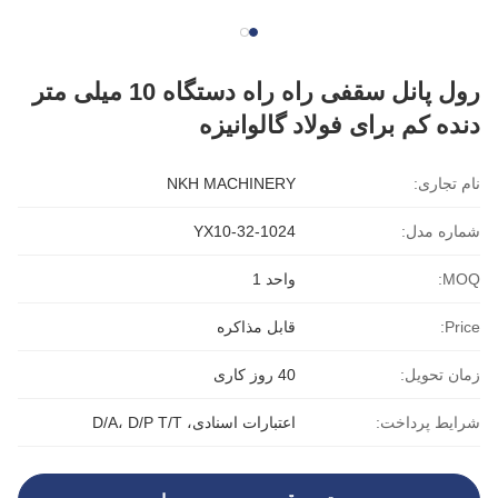
رول پانل سقفی راه راه دستگاه 10 میلی متر
دنده کم برای فولاد گالوانیزه
نام تجاری:
NKH MACHINERY
شماره مدل:
YX10-32-1024
MOQ:
واحد 1
Price:
قابل مذاکره
زمان تحویل:
40 روز کاری
شرایط پرداخت:
اعتبارات اسنادی، D/A، D/P T/T