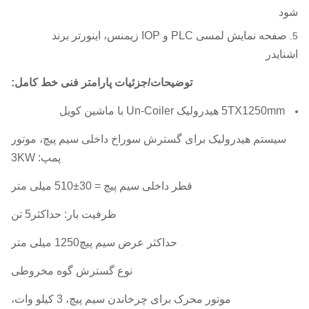
شود
صفحه نمایش لمسی PLC و IOP زیمنس، اینورتر برند
اشنایدر
توضیحات/جزئیات پارامتر فنی خط کامل:
5TX1250mm هیدرولیک Un-Coiler با ماشین کویل
سیستم هیدرولیک برای گسترش سوراخ داخلی سیم پیچ، موتور
پمپ: 3KW
قطر داخلی سیم پیچ = 30±510 میلی متر
ظرفیت بار: حداکثر5 تن
حداکثر عرض سیم پیچ1250 میلی متر
نوع گسترش گوه مخروطی
موتور محرک برای چرخاندن سیم پیچ، 3 کیلو وات،