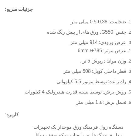
جزئیات سریع:
ضخامت: 0.38-0.5 میلی متر
جنس: G550، ورق های از پیش رنگ شده
عرض ورودی: 914 میلی متر
عرض موثر: 785+/-6mm
وزن مواد: درپوش 5 تن.
قطر داخلی کویل: 508 میلی متر
راه رانده: توسط موتور 5.5 کیلوواتی
روش برش: توسط بسته قدرت هیدرولیک 4 کیلووات
تحمل برش: ± 1 میلی متر
کاربرد:
دستگاه رول فرمینگ ورق موجدار یک تجهیزات
رول فرمینگ فلزی رایج است که سقف و پانل