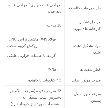
طراحی قاب دیواری /طراحی قاب-
طراحی قاب کالسکه
پایه-جدید
مراحل تشکیل
18 مرحله
کارخانه های نورد
فولاد 45#، ماشین تراش CNC،
مواد تشکیل دهنده
روکش کروم سخت
غلتک
گزینه: با عملیات حرارتی غلتکی
قطر شفت ها
Φ75mm
قدرت موتور اصلی
7.5 کیلووات با کاهنده
18 متر در دقیقه (سرعت بالاتر در
سرعت نورد رول
دسترس است، بستگی به
پیشین
مشخصات مورد نیاز خریدار دارد)