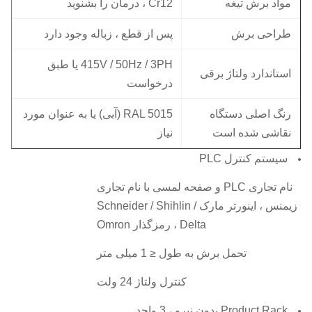
مواد برش تیغه
Cr12 ، درمان را بشنوید
طراحی برش
پس از قطع ، زباله وجود دارد
415V / 50Hz / 3PH یا طبق
استاندارد ولتاژ برقی
درخواست
رنگ اصلی دستگاه
RAL 5015 (آبی) یا به عنوان مورد
نقاشی شده است
نیاز
سیستم کنترل PLC
نام تجاری PLC و صفحه لمسی با نام تجاری
زیمنس ، اینورتر مارک Schneider / Shihlin /
Delta ، رمزگذار Omron
تحمل برش به طول ≤ 1 میلی متر
کنترل ولتاژ 24 ولت
Product Rack بدون نیرو ، 3 واحد