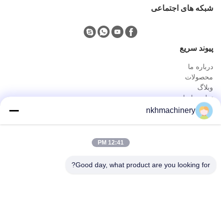
شبکه های اجتماعی
پيوند سريع
درباره ما
محصولات
وبلاگ
تماس با ما
محصولات
nkhmachinery
دستگاه تشکیل رول پانل سقفی
دستگاه تشکیل رول کاشی بام
12:41 PM
دستگاه تشکیل دهنده رول طبقه
دستگاه تشکیل دهنده رول ایستاده
Good day, what product are you looking for?
دستگاه ورق بام ورق
دستگاه تشکیل دهنده رول پورلین
تماس سریع
تلفن
0086-592-6260078