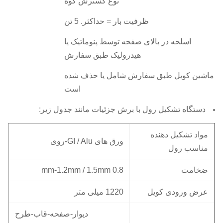
نوع گسترش گوه
ظرفیت بار = حداکثر.
5 تن
اسلحه در بالای صفحه توسط پنوماتیک یا
هیدرولیک طبق سفارش
ماشین کویل طبق سفارش شامل یا حذف شده
است
دستگاه تشکیل رول با برش جزئیات مانند جدول زیر:
مواد تشکیل دهنده
ورق های GI / Alu-روی
مناسب رول
ضخامت
0.8 mm-1.2mm / 1.5mm
عرض ورودی کویل
1220 میلی متر
دیوار-صفحه-قاب-طرح