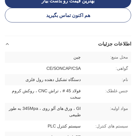
بهترین قیمت رو بدست بیار
هم اکنون تماس بگیرید
اطلاعات جزئیات
محل منبع:
چين
گواهی:
CE/SONCAP/CSA
نام:
دستگاه تشکیل دهنده رول فلزی
جنس غلطک:
فولاد 45 # ، تراش CNC ، روکش کروم
سخت
مواد اولیه:
GI ، ورق های آلو روی ، 345Mpa به طور
طبیعی
سیستم های کنترل:
سیستم کنترل PLC