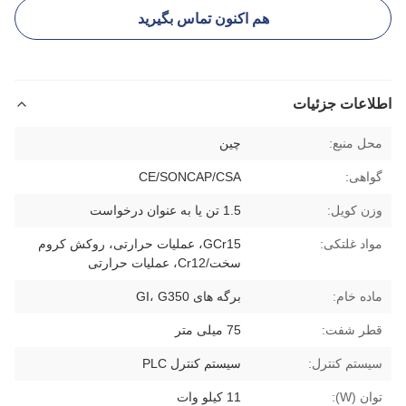
هم اکنون تماس بگیرید
اطلاعات جزئیات
محل منبع:
چين
گواهی:
CE/SONCAP/CSA
وزن کویل:
1.5 تن یا به عنوان درخواست
مواد غلتکی:
GCr15، عملیات حرارتی، روکش کروم
سخت/Cr12، عملیات حرارتی
ماده خام:
برگه های GI، G350
قطر شفت:
75 میلی متر
سیستم کنترل:
سیستم کنترل PLC
توان (W):
11 کیلو وات