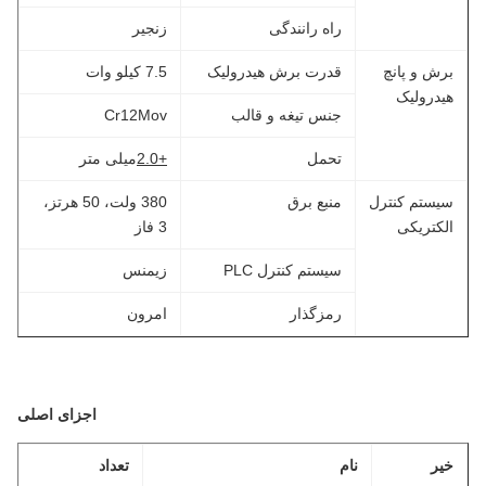
راه رانندگی
زنجیر
برش و پانچ
قدرت برش هیدرولیک
7.5 کیلو وات
هیدرولیک
جنس تیغه و قالب
Cr12Mov
تحمل
+2.0
میلی متر
سیستم کنترل
منبع برق
380 ولت، 50 هرتز،
الکتریکی
3 فاز
سیستم کنترل PLC
زیمنس
رمزگذار
امرون
اجزای اصلی
خیر
نام
تعداد