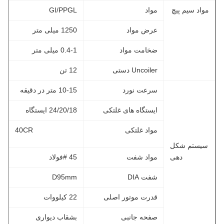
مواد سیم پیچ
مواد
GI/PPGL
عرض مواد
1250 میلی متر
ضخامت مواد
0.4-1 میلی متر
Uncoiler دستی
12 تن
سرعت نورد
10-15 متر در دقیقه
ایستگاه های غلتکی
24/20/18 ایستگاه
مواد غلتکی
40CR
سیستم شکل
دهی
مواد شفت
45 #فولاد
شفت DIA
D95mm
قدرت موتور اصلی
22 کیلووات
صفحه جانبی
بشقاب دیواری