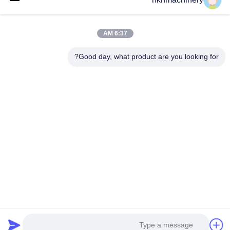
دستگاه تشکیل رول پانل سقفی
دستگاه تشکیل رول کاشی بام
6:37 AM
دستگاه تشکیل دهنده رول طبقه
دستگاه تشکیل دهنده رول ایستاده
Good day, what product are you looking for?
دستگاه ورق بام ورق
دستگاه تشکیل دهنده رول پورلین
تماس سریع
تلفن
0086-592-6260078
ایمیل
info@nkhmachinery.com
آدرس
شماره 503-3، جاده Hangtian، Guankou، Jimei، Xiamen، چین
سیاست حفظ حریم خصوصی
|
نقشه سایت
چین خوب کیفیت دستگاه تشکیل رول پانل سقفی تامین کننده. حق چاپ © 2019-
2026 Xiamen New KaiHang Machinery Co., Ltd . همه حقوق محفوظ است