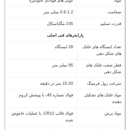
مواد
کویل های فولادی گالوانیزه
ضخامت
0.8-1.2 میلی متر
قدرت تسلیم
235 مگاپاسکال
پارامترهای فنی اصلی
تعداد ایستگاه های غلتک
28 ایستگاه
های شکل دهی
قطر شفت غلتک های
95 میلی متر
شکل دهی
سرعت رول فرمینگ
15-20 متر در دقیقه
مواد غلتک های تشکیل
فولاد شماره 45، با پوشش کروم
دهنده
مواد برش
فولاد قالب CR12، با عملیات خاموش
شده