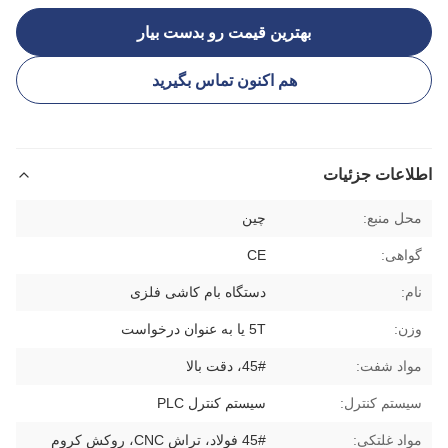
بهترین قیمت رو بدست بیار
هم اکنون تماس بگیرید
اطلاعات جزئیات
محل منبع:
چین
گواهی:
CE
نام:
دستگاه بام کاشی فلزی
وزن:
5T یا به عنوان درخواست
مواد شفت:
45#، دقت بالا
سیستم کنترل:
سیستم کنترل PLC
مواد غلتکی:
45# فولاد، تراش CNC، روکش کروم