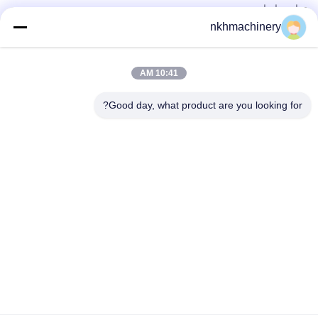
تماس با ما
محصولات
nkhmachinery
دستگاه تشکیل رول پانل سقفی
دستگاه تشکیل رول کاشی بام
10:41 AM
دستگاه تشکیل دهنده رول طبقه
دستگاه تشکیل دهنده رول ایستاده
Good day, what product are you looking for?
دستگاه ورق بام ورق
دستگاه تشکیل دهنده رول پورلین
تماس سریع
تلفن
0086-592-6260078
ایمیل
info@nkhmachinery.com
آدرس
شماره 503-3، جاده Hangtian، Guankou، Jimei، Xiamen، چین